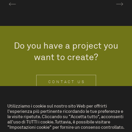
Do you have a project you
want to create?
CONTACT US
Utilizziamo i cookie sul nostro sito Web per offrirti
l'esperienza più pertinente ricordando le tue preferenze e
IT
EN
le visite ripetute. Cliccando su "Accetta tutto", acconsenti
all'uso di TUTTI i cookie. Tuttavia, è possibile visitare
"Impostazioni cookie" per fornire un consenso controllato.
Privacy Policy
Cookies