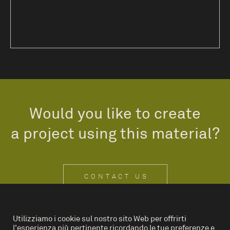
Would you like to create
a project using this material?
CONTACT US
Utilizziamo i cookie sul nostro sito Web per offrirti
l'esperienza più pertinente ricordando le tue preferenze e
IT
EN