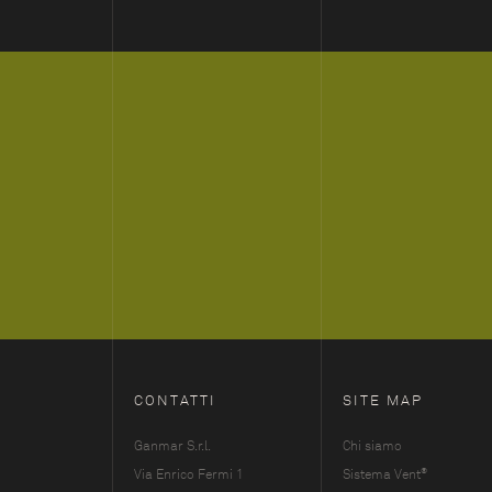
CONTATTI
SITE MAP
Ganmar S.r.l.
Chi siamo
®
Via Enrico Fermi 1
Sistema Vent