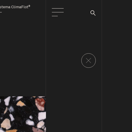
®
stema ClimaFlot