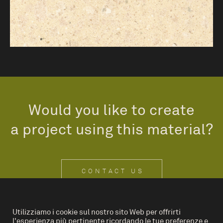
Would you like to create
a project using this material?
CONTACT US
Utilizziamo i cookie sul nostro sito Web per offrirti
l'esperienza più pertinente ricordando le tue preferenze e
IT
EN