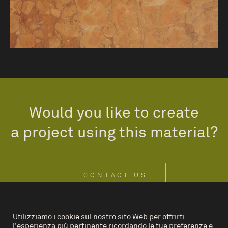
Would you like to create
a project using this material?
CONTACT US
Utilizziamo i cookie sul nostro sito Web per offrirti
l'esperienza più pertinente ricordando le tue preferenze e
IT
EN