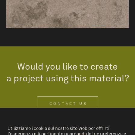
Would you like to create
a project using this material?
CONTACT US
Utilizziamo i cookie sul nostro sito Web per offrirti
l'esperienza più pertinente ricordando le tue preferenze e
IT
EN