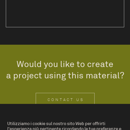
Would you like to create
a project using this material?
CONTACT US
Utilizziamo i cookie sul nostro sito Web per offrirti
l'esperienza più pertinente ricordando le tue preferenze e
IT
EN