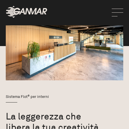
®
Sistema Flot
per interni
La leggerezza che
libera la tua creatività.