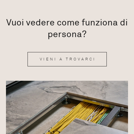
Vuoi vedere come funziona di
persona?
VIENI A TROVARCI