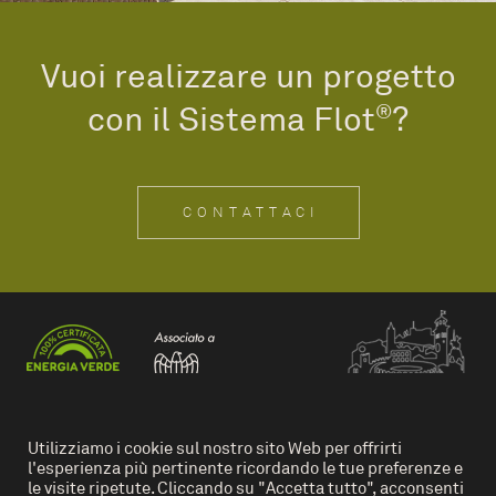
Vuoi realizzare un progetto
con il Sistema Flot
®
?
CONTATTACI
Utilizziamo i cookie sul nostro sito Web per offrirti
l'esperienza più pertinente ricordando le tue preferenze e
IT
EN
le visite ripetute. Cliccando su "Accetta tutto", acconsenti