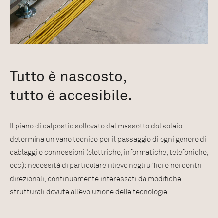
Tutto è nascosto,
tutto è accesibile.
Il piano di calpestio sollevato dal massetto del solaio
determina un vano tecnico per il passaggio di ogni genere di
cablaggi e connessioni (elettriche, informatiche, telefoniche,
ecc.): necessità di particolare rilievo negli uffici e nei centri
direzionali, continuamente interessati da modifiche
strutturali dovute all’evoluzione delle tecnologie.