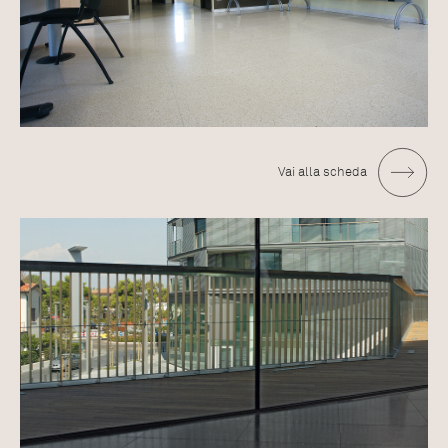
Vai alla scheda