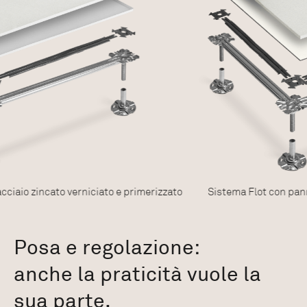
Sistema Flot con pannellino composito di supporto
Si
Posa e regolazione:
anche la praticità vuole la
sua parte.