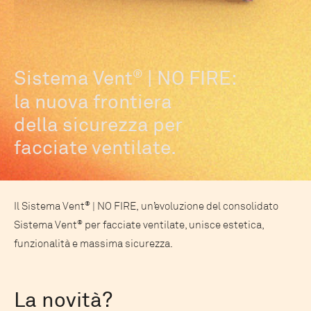
®
Sistema Vent
| NO FIRE:
la nuova frontiera
della sicurezza per
facciate ventilate.
®
Il Sistema Vent
| NO FIRE, un’evoluzione del consolidato
®
Sistema Vent
per facciate ventilate, unisce estetica,
funzionalità e massima sicurezza.
La novità?