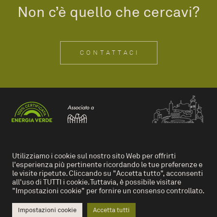
Non c’è quello che cercavi?
CONTATTACI
Utilizziamo i cookie sul nostro sito Web per offrirti
l'esperienza più pertinente ricordando le tue preferenze e
IT
EN
le visite ripetute. Cliccando su "Accetta tutto", acconsenti
all'uso di TUTTI i cookie. Tuttavia, è possibile visitare
"Impostazioni cookie" per fornire un consenso controllato.
Privacy Policy
Cookies
Impostazioni cookie
Accetta tutti
Ganmar S.r.l. Via Enrico Fermi 1 Cavaion Veronese 37010 – Verona
+39