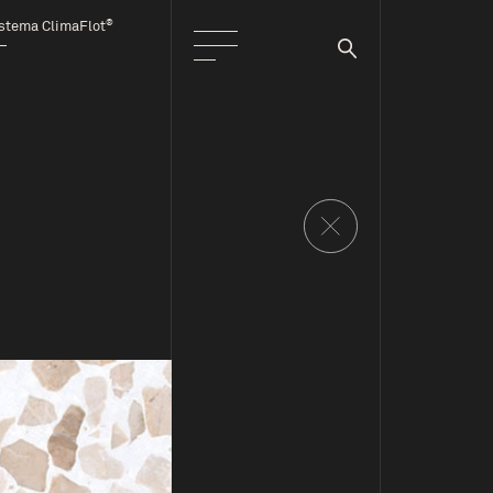
®
stema ClimaFlot