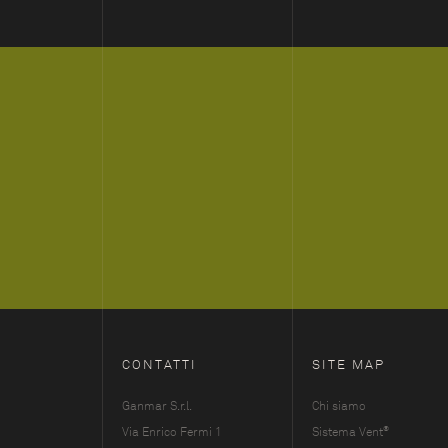
CONTATTI
SITE MAP
Ganmar S.r.l.
Chi siamo
®
Via Enrico Fermi 1
Sistema Vent