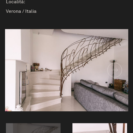
Località:
Verona
/
Italia