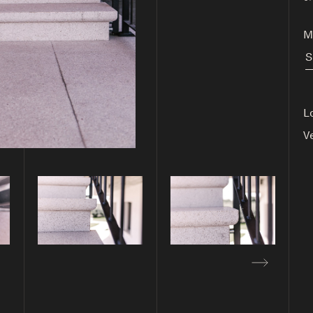
Ma
S
L
V