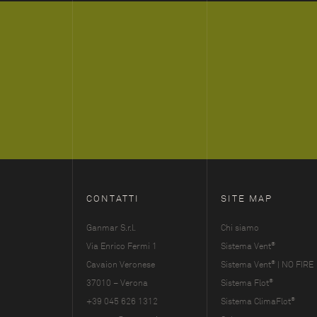
CONTATTI
SITE MAP
Ganmar S.r.l.
Chi siamo
®
Via Enrico Fermi 1
Sistema Vent
®
Cavaion Veronese
Sistema Vent
| NO FIRE
®
37010 – Verona
Sistema Flot
®
+39 045 626 1312
Sistema ClimaFlot