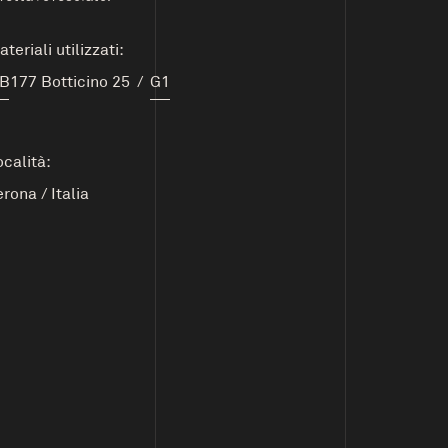
teriali utilizzati:
B177 Botticino 25
/
G1
ocalità:
erona
/
Italia