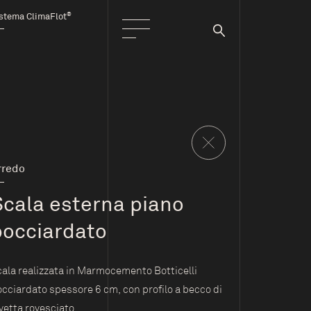
®
stema ClimaFlot
rredo
Scala esterna piano
bocciardato
ala realizzata in Marmocemento Botticelli
cciardato spessore 6 cm, con profilo a becco di
vetta rovesciato.