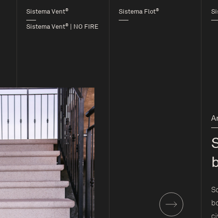
®
®
Sistema Vent
Sistema Flot
Si
®
Sistema Vent
| NO FIRE
A
Sc
bo
ci