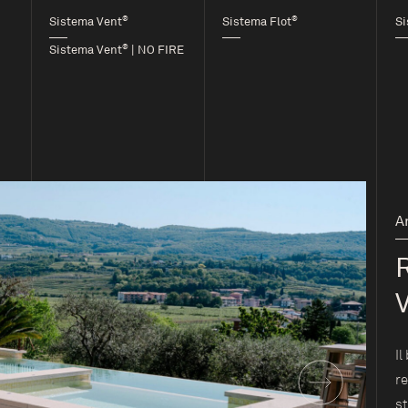
®
®
Sistema Vent
Sistema Flot
Si
®
Sistema Vent
| NO FIRE
A
V
Il
r
st