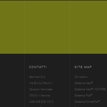
CONTATTI
SITE MAP
Ganmar S.r.l.
Chi siamo
®
Via Enrico Fermi 1
Sistema Vent
®
Cavaion Veronese
Sistema Vent
| NO FIRE
®
37010 – Verona
Sistema Flot
®
+39 045 626 1312
Sistema ClimaFlot