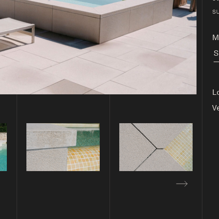
su
Ma
S
L
V