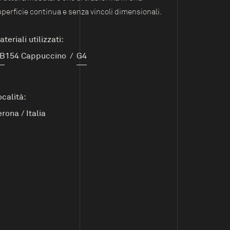
perficie continua e senza vincoli dimensionali.
teriali utilizzati:
B154 Cappuccino
/
G4
ocalità:
erona
/
Italia