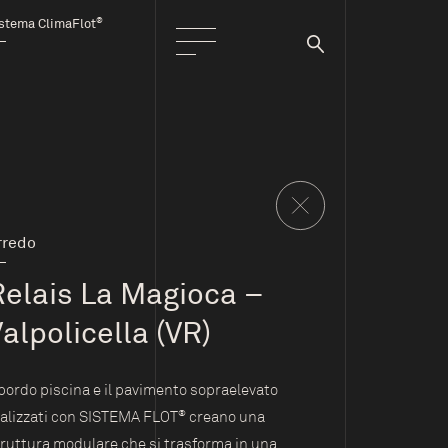
®
stema ClimaFlot
rredo
Relais La Magioca –
alpolicella (VR)
 bordo piscina e il pavimento sopraelevato
®
ealizzati con SISTEMA FLOT
creano una
ruttura modulare che si trasforma in una