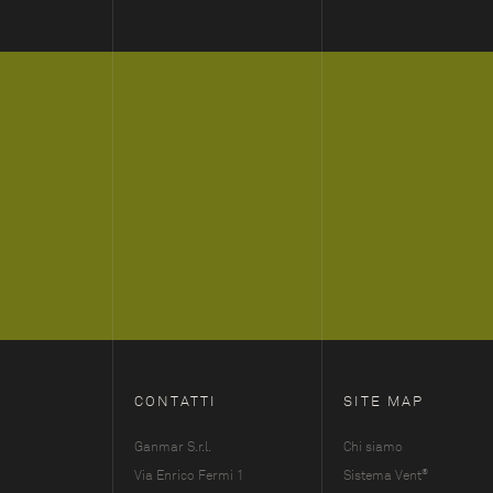
CONTATTI
SITE MAP
Ganmar S.r.l.
Chi siamo
®
Via Enrico Fermi 1
Sistema Vent