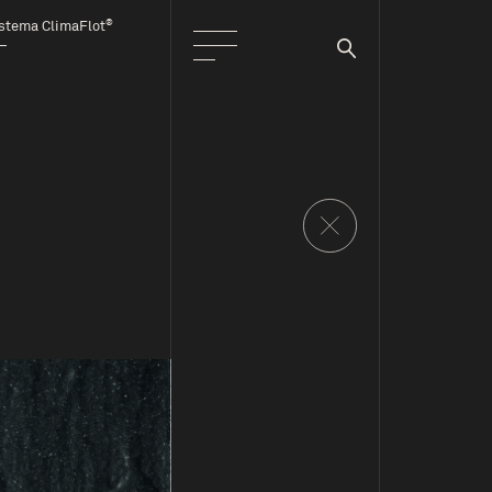
®
stema ClimaFlot