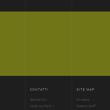
CONTATTI
SITE MAP
Ganmar S.r.l.
Chi siamo
®
Via Enrico Fermi 1
Sistema Vent