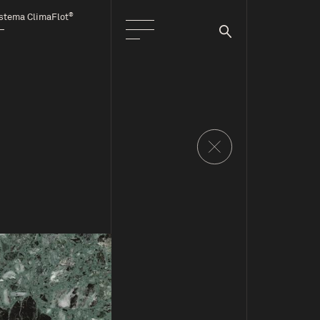
®
stema ClimaFlot