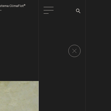
®
stema ClimaFlot