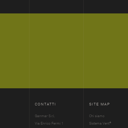
CONTATTI
SITE MAP
Ganmar S.r.l.
Chi siamo
®
Via Enrico Fermi 1
Sistema Vent