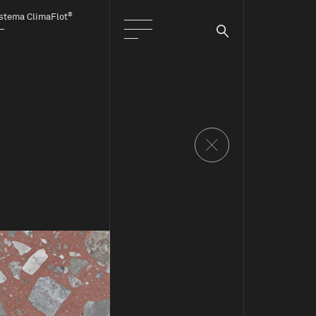
®
stema ClimaFlot