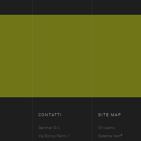
CONTATTI
SITE MAP
Ganmar S.r.l.
Chi siamo
®
Via Enrico Fermi 1
Sistema Vent