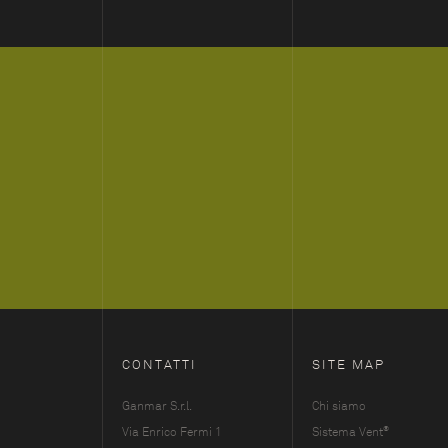
CONTATTI
SITE MAP
Ganmar S.r.l.
Chi siamo
®
Via Enrico Fermi 1
Sistema Vent