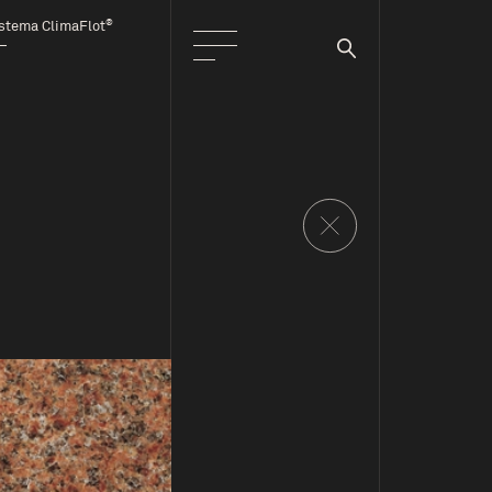
®
stema ClimaFlot