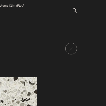
®
stema ClimaFlot