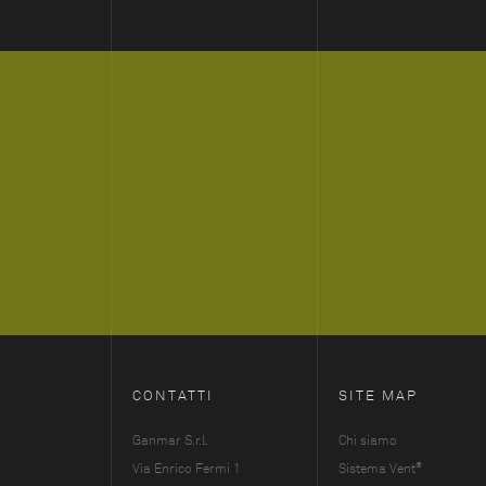
CONTATTI
SITE MAP
Ganmar S.r.l.
Chi siamo
®
Via Enrico Fermi 1
Sistema Vent