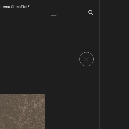
®
stema ClimaFlot