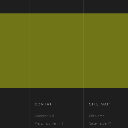
CONTATTI
SITE MAP
Ganmar S.r.l.
Chi siamo
®
Via Enrico Fermi 1
Sistema Vent