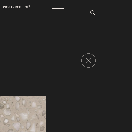
®
stema ClimaFlot