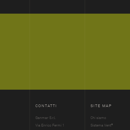
CONTATTI
SITE MAP
Ganmar S.r.l.
Chi siamo
®
Via Enrico Fermi 1
Sistema Vent