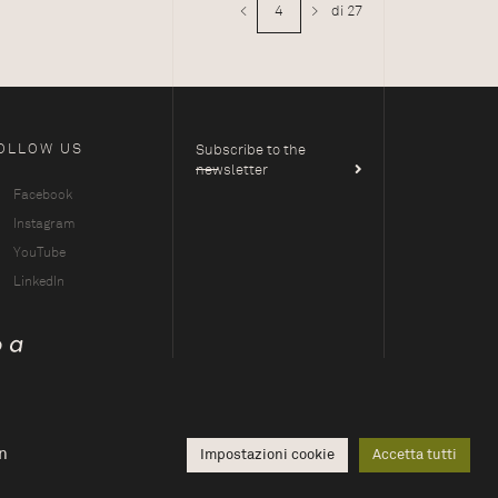
<
>
di 27
OLLOW US
Subscribe to the
newsletter
Facebook
Instagram
YouTube
LinkedIn
un
Impostazioni cookie
Accetta tutti