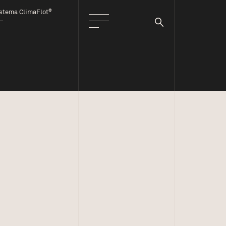
®
stema ClimaFlot