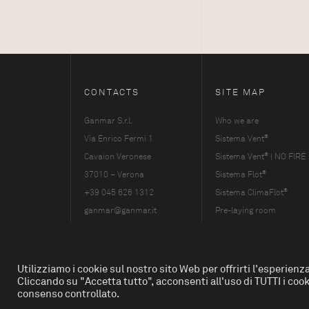
CONTACTS
SITE MAP
Ganmar S.r.l.
Who we are
®
Via Enrico Fermi 1
Sistema Vent
®
Cavaion Veronese
Sistema Vent
| NO FIRE
®
37010 – Verona
Sistema Flot
®
+39 045 626 1312
Sistema ClimaFlot
ganmar@ganmar.it
Pre-laying room
p. iva 02756470239
Services
References
Materials
Utilizziamo i cookie sul nostro sito Web per offrirti l'esperienz
Cliccando su "Accetta tutto", acconsenti all'uso di TUTTI i cooki
© 2026 Ganmar srl
News and Events
consenso controllato.
Contacts