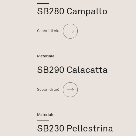
SB280 Campalto
Scopri di più
Materiale
SB290 Calacatta
Scopri di più
Materiale
SB230 Pellestrina