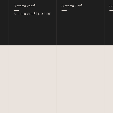
®
®
Sistema Vent
Sistema Flot
Si
®
Sistema Vent
| NO FIRE
e